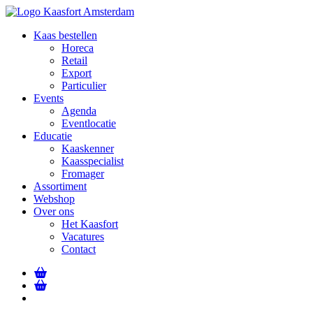
Kaas bestellen
Horeca
Retail
Export
Particulier
Events
Agenda
Eventlocatie
Educatie
Kaaskenner
Kaasspecialist
Fromager
Assortiment
Webshop
Over ons
Het Kaasfort
Vacatures
Contact