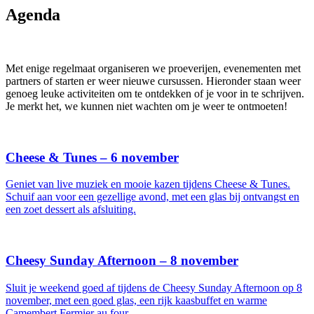
Agenda
Met enige regelmaat organiseren we proeverijen, evenementen met
partners of starten er weer nieuwe cursussen. Hieronder staan weer
genoeg leuke activiteiten om te ontdekken of je voor in te schrijven.
Je merkt het, we kunnen niet wachten om je weer te ontmoeten!
Cheese & Tunes – 6 november
Geniet van live muziek en mooie kazen tijdens Cheese & Tunes.
Schuif aan voor een gezellige avond, met een glas bij ontvangst en
een zoet dessert als afsluiting.
Cheesy Sunday Afternoon – 8 november
Sluit je weekend goed af tijdens de Cheesy Sunday Afternoon op 8
november, met een goed glas, een rijk kaasbuffet en warme
Camembert Fermier au four.