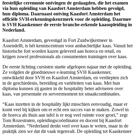
feestelijke ceremonie ontvingen de geslaagden, die het examen
via hun opleiding van Kaasfort Amsterdam hebben gevolgd,
hun diploma. Daarnaast ontving Kaasfort Amsterdam het
officiële SVH-erkenningskeurmerk voor de opleiding. Daarmee
is SVH Kaaskenner de eerste branche-erkende kaasopleiding in
Nederland.
Kaasfort Amsterdam, gevestigd in Fort Zuidwijkermeer in
Assendelft, is hét kenniscentrum voor ambachtelijke kaas. Vanuit het
historische fort worden kazen geleverd aan horeca en retail, en
krijgen zowel professionals als consumenten trainingen over kaas.
De eerste lichting cursisten startte afgelopen najaar met de opleiding.
Ze volgden de gloednieuwe e-learning SVH Kaaskenner,
ontwikkeld door SVH en Kaasfort Amsterdam, en verdiepten zich
in de geschiedenis, bereiding en variëteiten van kaas. Met hun
diploma kunnen zij gasten in de hospitality beter adviseren over
kaas, van presentatie en serveermoment tot smaakcombinaties.
“Kaas inzetten in de hospitality lijkt misschien eenvoudig, maar er
komt veel bij kijken om er echt een succes van te maken. Zowel in
de horeca als thuis aan tafel is er nog veel ruimte voor groei,” zegt
Tom Rozestraten, opleidingscoördinator en docent bij Kaasfort
Amsterdam. “Nederland denkt veel over kaas te weten, maar in de
praktijk zien we dat dit vaak tegenvalt. De opleiding tot Kaaskenner