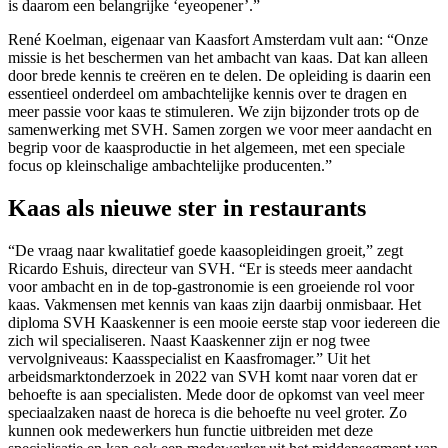
is daarom een belangrijke ‘eyeopener’.”
René Koelman, eigenaar van Kaasfort Amsterdam vult aan: “Onze
missie is het beschermen van het ambacht van kaas. Dat kan alleen
door brede kennis te creëren en te delen. De opleiding is daarin een
essentieel onderdeel om ambachtelijke kennis over te dragen en
meer passie voor kaas te stimuleren. We zijn bijzonder trots op de
samenwerking met SVH. Samen zorgen we voor meer aandacht en
begrip voor de kaasproductie in het algemeen, met een speciale
focus op kleinschalige ambachtelijke producenten.”
Kaas als nieuwe ster in restaurants
“De vraag naar kwalitatief goede kaasopleidingen groeit,” zegt
Ricardo Eshuis, directeur van SVH. “Er is steeds meer aandacht
voor ambacht en in de top-gastronomie is een groeiende rol voor
kaas. Vakmensen met kennis van kaas zijn daarbij onmisbaar. Het
diploma SVH Kaaskenner is een mooie eerste stap voor iedereen die
zich wil specialiseren. Naast Kaaskenner zijn er nog twee
vervolgniveaus: Kaasspecialist en Kaasfromager.” Uit het
arbeidsmarktonderzoek in 2022 van SVH komt naar voren dat er
behoefte is aan specialisten. Mede door de opkomst van veel meer
speciaalzaken naast de horeca is die behoefte nu veel groter. Zo
kunnen ook medewerkers hun functie uitbreiden met deze