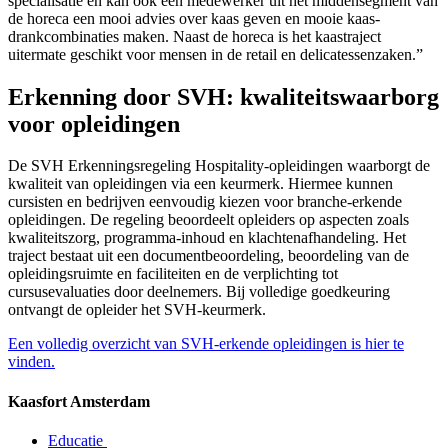
specialisatie en kan ook een medewerker uit het middensegment van
de horeca een mooi advies over kaas geven en mooie kaas-
drankcombinaties maken. Naast de horeca is het kaastraject
uitermate geschikt voor mensen in de retail en delicatessenzaken.”
Erkenning door SVH: kwaliteitswaarborg
voor opleidingen
De SVH Erkenningsregeling Hospitality-opleidingen waarborgt de
kwaliteit van opleidingen via een keurmerk. Hiermee kunnen
cursisten en bedrijven eenvoudig kiezen voor branche-erkende
opleidingen. De regeling beoordeelt opleiders op aspecten zoals
kwaliteitszorg, programma-inhoud en klachtenafhandeling. Het
traject bestaat uit een documentbeoordeling, beoordeling van de
opleidingsruimte en faciliteiten en de verplichting tot
cursusevaluaties door deelnemers. Bij volledige goedkeuring
ontvangt de opleider het SVH-keurmerk.
Een volledig overzicht van SVH-erkende opleidingen is hier te
vinden.
Kaasfort Amsterdam
Educatie