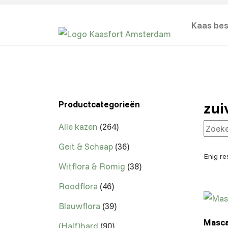
Kaas bes
zui
Productcategorieën
Alle kazen
264
Geit & Schaap
36
Enig re
Witflora & Romig
38
Roodflora
46
Blauwflora
39
Masc
(Half)hard
90