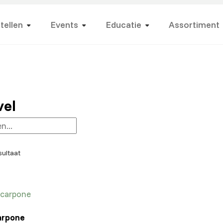
tellen
Events
Educatie
Assortiment
vel
sultaat
arpone