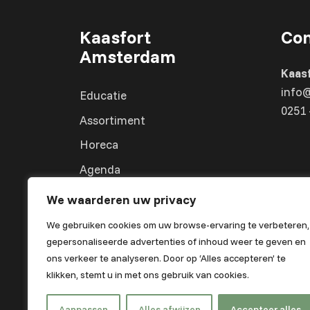
Kaasfort
Con
Amsterdam
Kaas
info
Educatie
0251 
Assortiment
Horeca
Agenda
Over ons
We waarderen uw privacy
We gebruiken cookies om uw browse-ervaring te verbeteren,
gepersonaliseerde advertenties of inhoud weer te geven en
ons verkeer te analyseren. Door op ‘Alles accepteren’ te
klikken, stemt u in met ons gebruik van cookies.
Aanpassen
Alles afwijzen
Accepteer alles