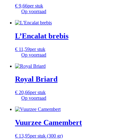
€
9,66
per stuk
Op voorraad
L’Encalat brebis
€
11,59
per stuk
Op voorraad
Royal Briard
€
20,66
per stuk
Op voorraad
Vuurzee Camembert
€
13,95
per stuk (300 gr)