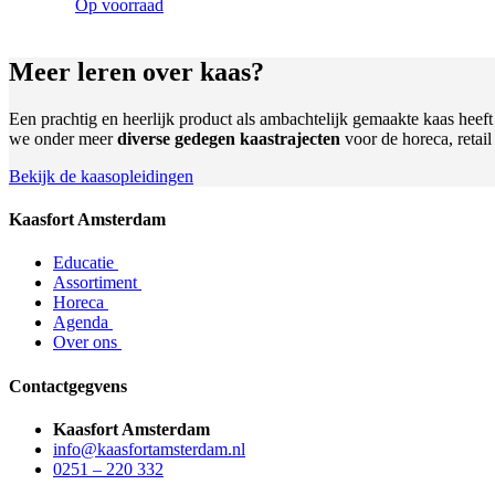
Op voorraad
Meer leren
over kaas?
Een prachtig en heerlijk product als ambachtelijk gemaakte kaas heef
we onder meer
diverse gedegen kaastrajecten
voor de horeca, retai
Bekijk de kaasopleidingen
Kaasfort Amsterdam
Educatie
Assortiment
Horeca
Agenda
Over ons
Contactgegvens
Kaasfort Amsterdam
info@kaasfortamsterdam.nl
0251 – 220 332