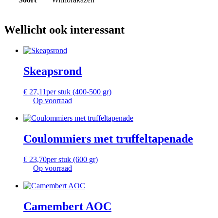
Wellicht ook interessant
Skeapsrond
€
27,11
per stuk (400-500 gr)
Op voorraad
Coulommiers met truffeltapenade
€
23,70
per stuk (600 gr)
Op voorraad
Camembert AOC