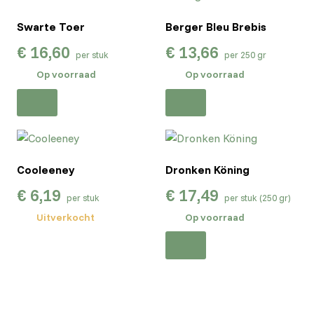
Swarte Toer
Berger Bleu Brebis
€
16,60
€
13,66
per stuk
per 250 gr
Op voorraad
Op voorraad
Cooleeney
Dronken Köning
€
6,19
€
17,49
per stuk
per stuk (250 gr)
Uitverkocht
Op voorraad