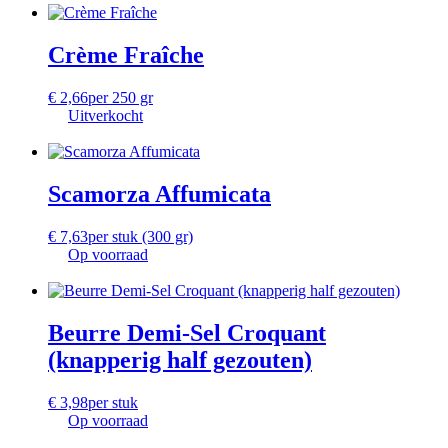
Crème Fraîche
€
2,66
per 250 gr
Uitverkocht
Scamorza Affumicata
€
7,63
per stuk (300 gr)
Op voorraad
Beurre Demi-Sel Croquant
(knapperig half gezouten)
€
3,98
per stuk
Op voorraad