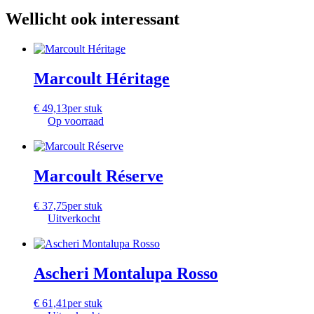
Wellicht ook interessant
Marcoult Héritage
€
49,13
per stuk
Op voorraad
Marcoult Réserve
€
37,75
per stuk
Uitverkocht
Ascheri Montalupa Rosso
€
61,41
per stuk