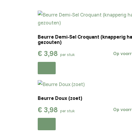
Beurre Demi-Sel Croquant (knapperig ha
gezouten)
€
3,98
Op voor
per stuk
Beurre Doux (zoet)
€
3,98
Op voor
per stuk