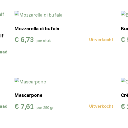
Mozzarella di bufala
Bu
lf
€
6,73
€
Uitverkocht
per stuk
raad
Mascarpone
Cr
€
7,61
€
raad
Uitverkocht
per 250 gr