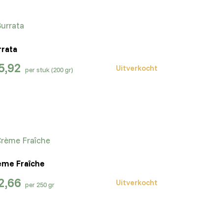
rrata
5,92
Uitverkocht
per stuk (200 gr)
ème Fraîche
2,66
Uitverkocht
per 250 gr