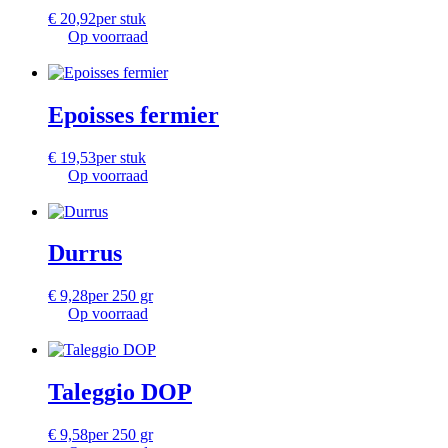
€
20,92
per stuk
Op voorraad
Epoisses fermier
€
19,53
per stuk
Op voorraad
Durrus
€
9,28
per 250 gr
Op voorraad
Taleggio DOP
€
9,58
per 250 gr