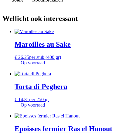
Wellicht ook interessant
Maroilles au Sake
€
26,25
per stuk (400 gr)
Op voorraad
Torta di Peghera
€
14,81
per 250 gr
Op voorraad
Epoisses fermier Ras el Hanout