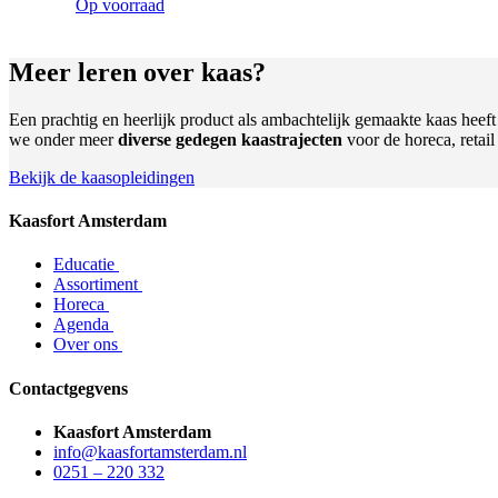
Op voorraad
Meer leren
over kaas?
Een prachtig en heerlijk product als ambachtelijk gemaakte kaas heef
we onder meer
diverse gedegen kaastrajecten
voor de horeca, retai
Bekijk de kaasopleidingen
Kaasfort Amsterdam
Educatie
Assortiment
Horeca
Agenda
Over ons
Contactgegvens
Kaasfort Amsterdam
info@kaasfortamsterdam.nl
0251 – 220 332