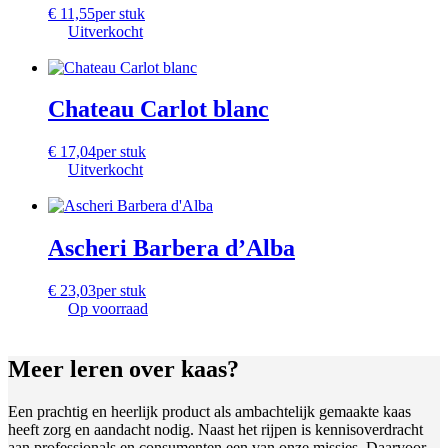
€
11,55
per stuk
Uitverkocht
Chateau Carlot blanc
€
17,04
per stuk
Uitverkocht
Ascheri Barbera d’Alba
€
23,03
per stuk
Op voorraad
Meer leren
over kaas?
Een prachtig en heerlijk product als ambachtelijk gemaakte kaas
heeft zorg en aandacht nodig. Naast het rijpen is kennisoverdracht
aan professionals en consumenten een van onze missies. Daarvoor