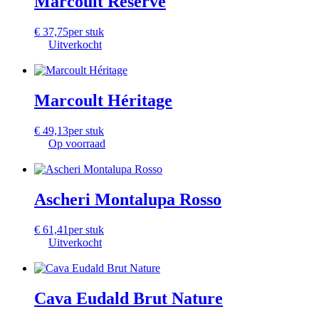
Marcoult Réserve
€
37,75
per stuk
Uitverkocht
Marcoult Héritage
€
49,13
per stuk
Op voorraad
Ascheri Montalupa Rosso
€
61,41
per stuk
Uitverkocht
Cava Eudald Brut Nature