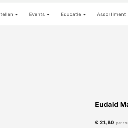
tellen
Events
Educatie
Assortiment
Eudald M
€
21,80
per st