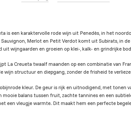
 is een karaktervolle rode wijn uit Penedès, in het noord
Sauvignon, Merlot en Petit Verdot komt uit Subirats, in de
uit wijngaarden en groeien op klei-, kalk- en grindrijke bo
 rijpt La Creueta twaalf maanden op een combinatie van Fr
 wijn structuur en diepgang, zonder de frisheid te verlieze
robijnrode kleur. De geur is rijk en uitnodigend, met tonen 
n mooie balans tussen fruit, zachte tannines en een subtiel
, met een vleugje warmte. Dit maakt hem een perfecte begel