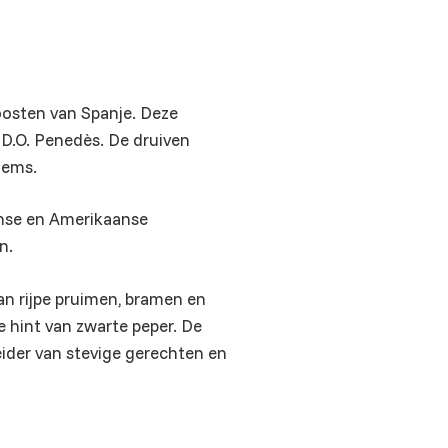
oosten van Spanje. Deze
 D.O. Penedès. De druiven
dems.
anse en Amerikaanse
n.
van rijpe pruimen, bramen en
e hint van zwarte peper. De
eider van stevige gerechten en