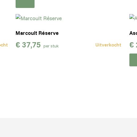
Marcoult Réserve
Asc
€
37,75
€
ocht
Uitverkocht
per stuk