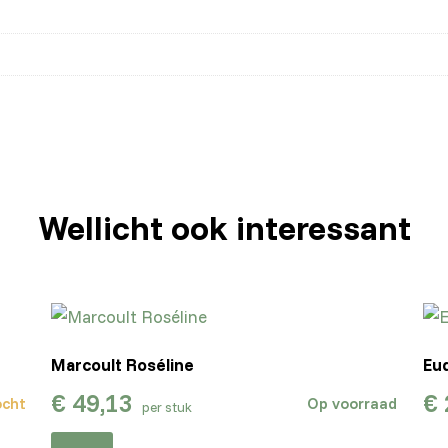
Wellicht ook interessant
Marcoult Roséline
Eu
€
49,13
€
ocht
Op voorraad
per stuk