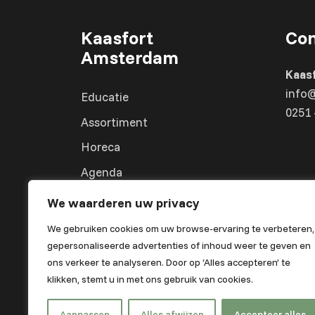
Kaasfort
Con
Amsterdam
Kaas
info
Educatie
0251 
Assortiment
Horeca
Agenda
Over ons
We waarderen uw privacy
We gebruiken cookies om uw browse-ervaring te verbeteren,
gepersonaliseerde advertenties of inhoud weer te geven en
ons verkeer te analyseren. Door op ‘Alles accepteren’ te
klikken, stemt u in met ons gebruik van cookies.
Aanpassen
Alles afwijzen
Accepteer alles