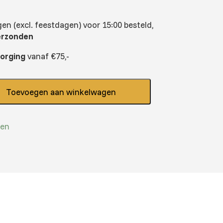
n (excl. feestdagen) voor 15:00 besteld,
erzonden
zorging
vanaf €75,-
Toevoegen aan winkelwagen
nen