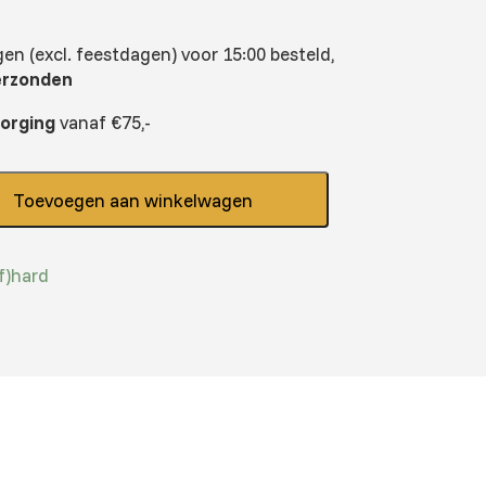
n (excl. feestdagen) voor 15:00 besteld,
erzonden
zorging
vanaf €75,-
Toevoegen aan winkelwagen
f)hard