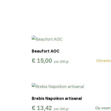
Beaufort AOC
€
15,00
Uitverk
per 250 gr
Brebis Napoléon artisanal
€
13,42
Op voor
per 250 gr