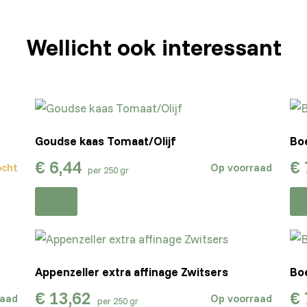
Wellicht ook interessant
Goudse kaas Tomaat/Olijf
Bo
€
6,44
€
ocht
Op voorraad
per 250 gr
Appenzeller extra affinage Zwitsers
Bo
€
13,62
€
raad
Op voorraad
per 250 gr