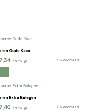
eren Oude Kaas
7,34
Op voorraad
per 250 gr
eren Extra Belegen
7,40
Op voorraad
per 250 gr