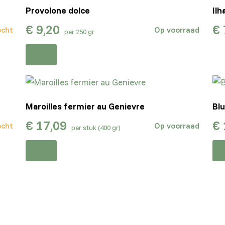
Provolone dolce
Ilh
€
9,20
€
ocht
Op voorraad
per 250 gr
Maroilles fermier au Genievre
Blu
€
17,09
€
ocht
Op voorraad
per stuk (400 gr)