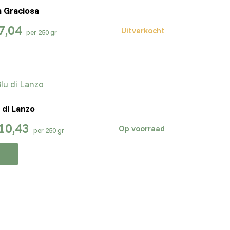
a Graciosa
7,04
Uitverkocht
per 250 gr
 di Lanzo
10,43
Op voorraad
per 250 gr