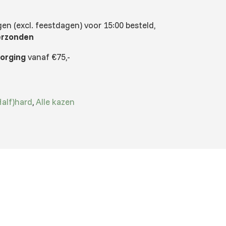
n (excl. feestdagen) voor 15:00 besteld,
erzonden
zorging
vanaf €75,-
Half)hard
,
Alle kazen