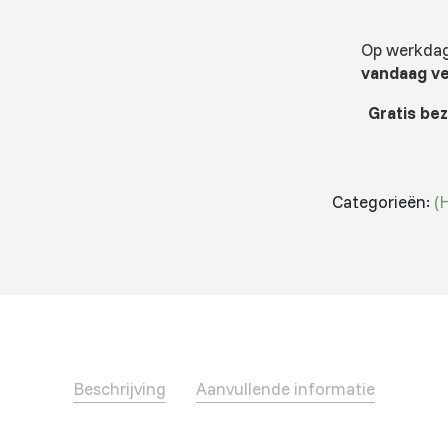
Op werkdage
vandaag v
Gratis be
Categorieën:
(
Beschrijving
Aanvullende informatie