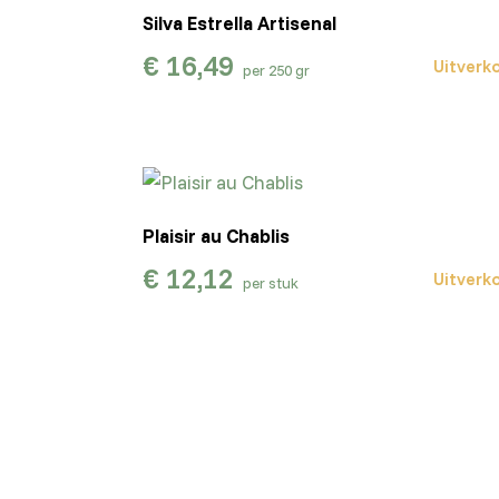
Silva Estrella Artisenal
€
16,49
Uitverk
per 250 gr
Plaisir au Chablis
€
12,12
Uitverk
per stuk