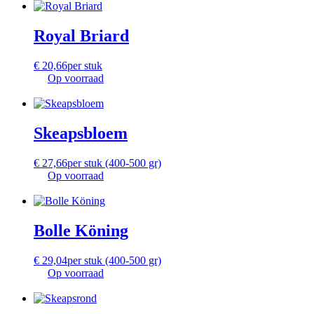
Royal Briard
€
20,66
per stuk
Op voorraad
Skeapsbloem
€
27,66
per stuk (400-500 gr)
Op voorraad
Bolle Köning
€
29,04
per stuk (400-500 gr)
Op voorraad