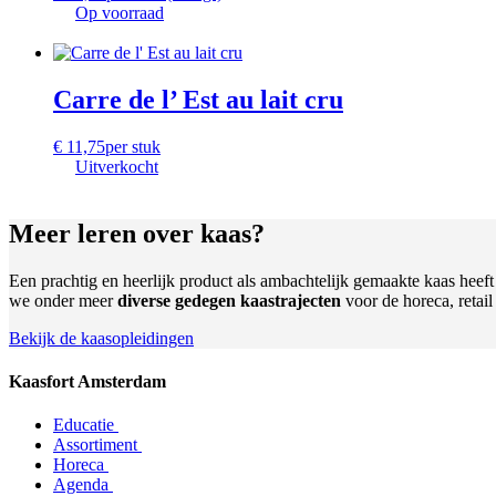
Op voorraad
Carre de l’ Est au lait cru
€
11,75
per stuk
Uitverkocht
Meer leren
over kaas?
Een prachtig en heerlijk product als ambachtelijk gemaakte kaas heef
we onder meer
diverse gedegen kaastrajecten
voor de horeca, retai
Bekijk de kaasopleidingen
Kaasfort Amsterdam
Educatie
Assortiment
Horeca
Agenda