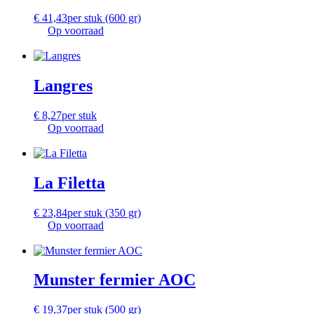
€
41,43
per stuk (600 gr)
Op voorraad
Langres
€
8,27
per stuk
Op voorraad
La Filetta
€
23,84
per stuk (350 gr)
Op voorraad
Munster fermier AOC
€
19,37
per stuk (500 gr)