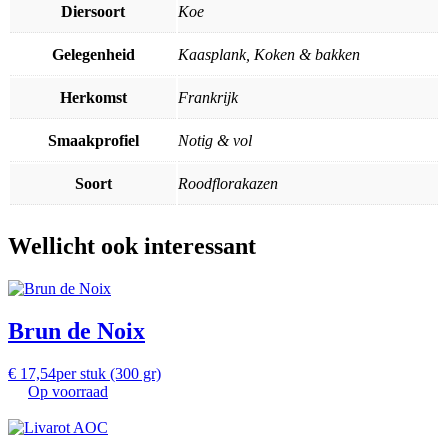
Diersoort
Koe
Gelegenheid
Kaasplank, Koken & bakken
Herkomst
Frankrijk
Smaakprofiel
Notig & vol
Soort
Roodflorakazen
Wellicht ook interessant
Brun de Noix
€
17,54
per stuk (300 gr)
Op voorraad