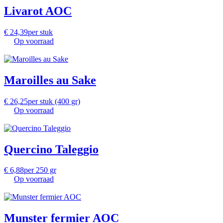
Livarot AOC
€
24,39
per stuk
Op voorraad
Maroilles au Sake
€
26,25
per stuk (400 gr)
Op voorraad
Quercino Taleggio
€
6,88
per 250 gr
Op voorraad
Munster fermier AOC