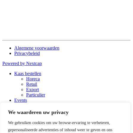
Algemene voorwaarden
Privacybeleid
Powered by Nextcap
Kaas bestellen
Horeca
Retail
Export
Particulier
Events
Agenda
Eventlocatie
We waarderen uw privacy
Educatie
Kaaskenner
We gebruiken cookies om uw browse-ervaring te verbeteren,
Kaasspecialist
gepersonaliseerde advertenties of inhoud weer te geven en ons
Fromager