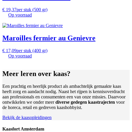
€
19,37
per stuk (500 gr)
Op voorraad
Maroilles fermier au Genievre
€
17,09
per stuk (400 gr)
Op voorraad
Meer leren
over kaas?
Een prachtig en heerlijk product als ambachtelijk gemaakte kaas
heeft zorg en aandacht nodig. Naast het rijpen is kennisoverdracht
aan professionals en consumenten een van onze missies. Daarvoor
ontwikkelen we onder meer
diverse gedegen kaastrajecten
voor
de horeca, retail en gedreven kaashobbyist.
Bekijk de kaasopleidingen
Kaasfort Amsterdam