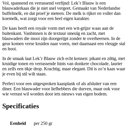
Vol, spannend en verrassend verfijnd: Lek’r Blauw is een
blauwaderkaas die je niet snel vergeet. Gemaakt van Nederlandse
buffelmelk, en dat proef je meteen. De melk is rijker en voller dan
koemelk, wat zorgt voor een heel eigen karakter.
De kaas heeft een royale vorm met een wit-grijze waas aan de
buitenkant. Vanbinnen is de textuur smeuïg en zacht, met
blauwaders die mooi zijn doorgerijpt zonder te overheersen. In de
geur komen verse kruiden naar voren, met daarnaast een vleugje stal
en hooi.
In de smaak laat Lek’r Blauw zich echt kennen: pikant en ziltig, met
kruidige tonen en verrassende hints van donkere chocolade, laurier
en zelfs een tikje drop. Krachtig, maar elegant. Dit is zo’n kaas waar
je even bij stil wilt staan.
Perfect voor een uitgesproken kaasplank of als afsluiter van een
diner. Een blauwader voor liefhebbers die durven, maar ook voor
wie verrast wil worden door iets nieuws van eigen bodem.
Specificaties
Eenheid
per 250 gr