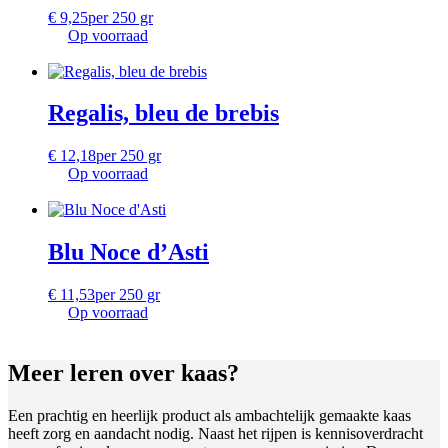
€
9,25
per 250 gr
Op voorraad
Regalis, bleu de brebis
€
12,18
per 250 gr
Op voorraad
Blu Noce d’Asti
€
11,53
per 250 gr
Op voorraad
Meer leren
over kaas?
Een prachtig en heerlijk product als ambachtelijk gemaakte kaas
heeft zorg en aandacht nodig. Naast het rijpen is kennisoverdracht