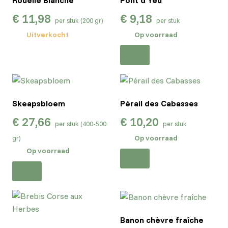
€
11,98
€
9,18
per stuk (200 gr)
per stuk
Uitverkocht
Op voorraad
Skeapsbloem
Pérail des Cabasses
€
27,66
€
10,20
per stuk (400-500
per stuk
Op voorraad
gr)
Op voorraad
Banon chèvre fraîche