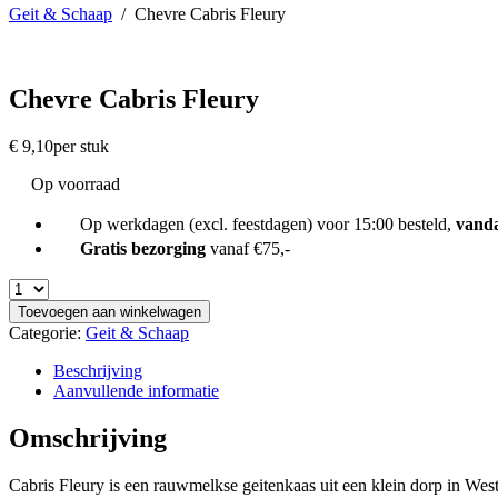
Geit & Schaap
/
Chevre Cabris Fleury
Chevre Cabris Fleury
€
9,10
per stuk
Op voorraad
Op werkdagen (excl. feestdagen) voor 15:00 besteld,
vand
Gratis bezorging
vanaf €75,-
Toevoegen aan winkelwagen
Categorie:
Geit & Schaap
Beschrijving
Aanvullende informatie
Omschrijving
Cabris Fleury is een rauwmelkse geitenkaas uit een klein dorp in We