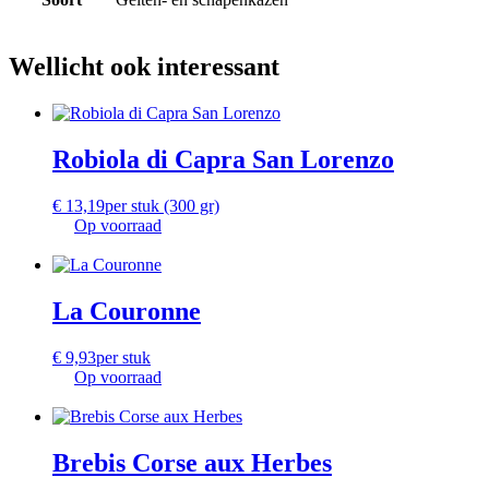
Wellicht ook interessant
Robiola di Capra San Lorenzo
€
13,19
per stuk (300 gr)
Op voorraad
La Couronne
€
9,93
per stuk
Op voorraad
Brebis Corse aux Herbes