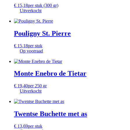
€
15,18
per stuk (300 gr)
Uitverkocht
Pouligny St. Pierre
€
15,18
per stuk
Op voorraad
Monte Enebro de Tietar
€
19,40
per 250 gr
Uitverkocht
Twentse Buchette met as
€
13,69
per stuk