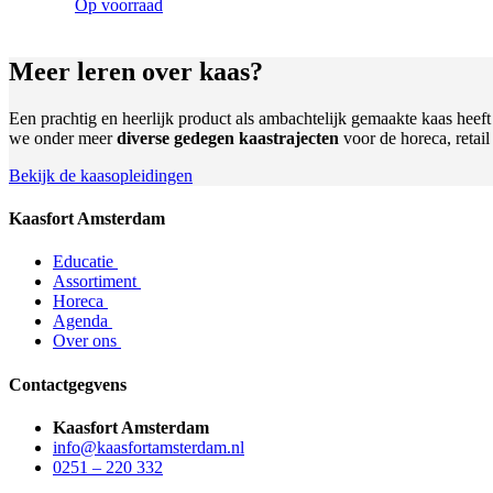
Op voorraad
Meer leren
over kaas?
Een prachtig en heerlijk product als ambachtelijk gemaakte kaas heef
we onder meer
diverse gedegen kaastrajecten
voor de horeca, retai
Bekijk de kaasopleidingen
Kaasfort Amsterdam
Educatie
Assortiment
Horeca
Agenda
Over ons
Contactgegvens
Kaasfort Amsterdam
info@kaasfortamsterdam.nl
0251 – 220 332