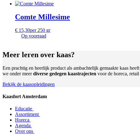
Comte Millesime
€
15,30
per 250 gr
Op voorraad
Meer leren
over kaas?
Een prachtig en heerlijk product als ambachtelijk gemaakte kaas heef
we onder meer
diverse gedegen kaastrajecten
voor de horeca, retai
Bekijk de kaasopleidingen
Kaasfort Amsterdam
Educatie
Assortiment
Horeca
Agenda
Over ons