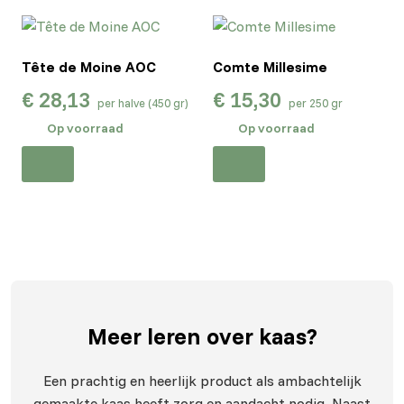
Tête de Moine AOC
Comte Millesime
€
28,13
€
15,30
per halve (450 gr)
per 250 gr
Op voorraad
Op voorraad
Meer leren
over kaas?
Een prachtig en heerlijk product als ambachtelijk
gemaakte kaas heeft zorg en aandacht nodig. Naast