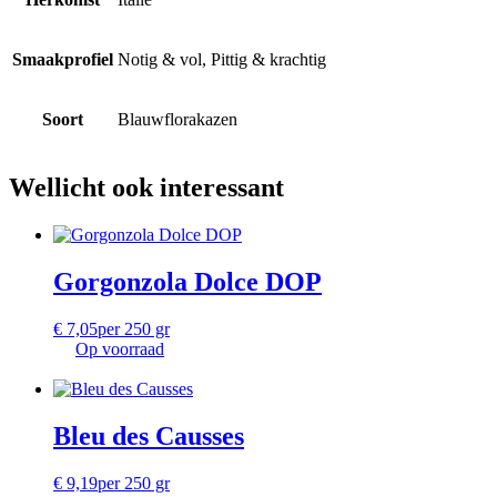
Smaakprofiel
Notig & vol, Pittig & krachtig
Soort
Blauwflorakazen
Wellicht ook interessant
Gorgonzola Dolce DOP
€
7,05
per 250 gr
Op voorraad
Bleu des Causses
€
9,19
per 250 gr