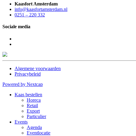
Kaasfort Amsterdam
info@kaasfortamsterdam.nl
0251 – 220 332
Sociale media
Algemene voorwaarden
Privacybeleid
Powered by Nextcap
Kaas bestellen
Horeca
Retail
Export
Particulier
Events
Agenda
Eventlocatie