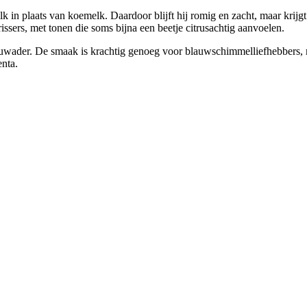
 in plaats van koemelk. Daardoor blijft hij romig en zacht, maar krijg
rissers, met tonen die soms bijna een beetje citrusachtig aanvoelen.
auwader. De smaak is krachtig genoeg voor blauwschimmelliefhebbers, ma
enta.