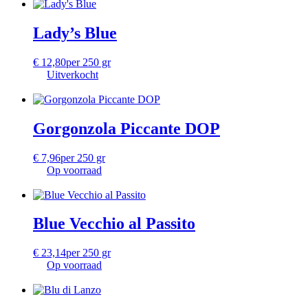
Lady’s Blue
€
12,80
per 250 gr
Uitverkocht
Gorgonzola Piccante DOP
€
7,96
per 250 gr
Op voorraad
Blue Vecchio al Passito
€
23,14
per 250 gr
Op voorraad