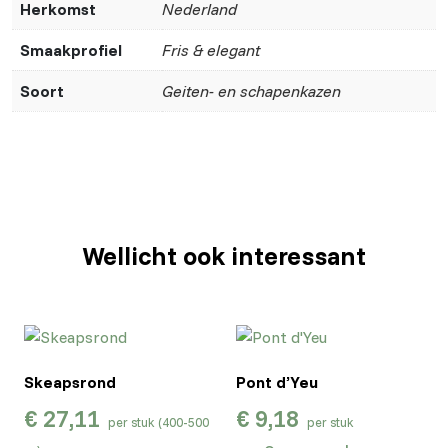
Herkomst
Nederland
Smaakprofiel
Fris & elegant
Soort
Geiten- en schapenkazen
Wellicht ook interessant
Skeapsrond
Pont d’Yeu
€
27,11
€
9,18
per stuk (400-500
per stuk