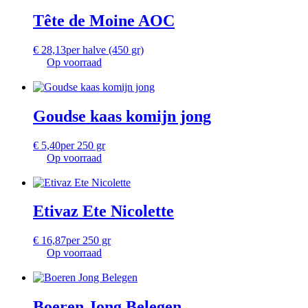
Tête de Moine AOC
€
28,13
per halve (450 gr)
Op voorraad
Goudse kaas komijn jong
€
5,40
per 250 gr
Op voorraad
Etivaz Ete Nicolette
€
16,87
per 250 gr
Op voorraad
Boeren Jong Belegen