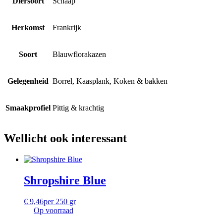
Diersoort
Schaap
Herkomst
Frankrijk
Soort
Blauwflorakazen
Gelegenheid
Borrel, Kaasplank, Koken & bakken
Smaakprofiel
Pittig & krachtig
Wellicht ook interessant
Shropshire Blue
€
9,46
per 250 gr
Op voorraad