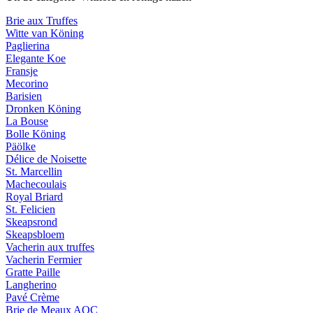
Brie aux Truffes
Witte van Köning
Paglierina
Elegante Koe
Fransje
Mecorino
Barisien
Dronken Köning
La Bouse
Bolle Köning
Päölke
Délice de Noisette
St. Marcellin
Machecoulais
Royal Briard
St. Felicien
Skeapsrond
Skeapsbloem
Vacherin aux truffes
Vacherin Fermier
Gratte Paille
Langherino
Pavé Crème
Brie de Meaux AOC