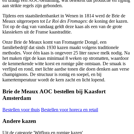
en draagt een AOC-benaming, wat betekent dat productie en rijping
aan strikte regels zijn gebonden.
Tijdens een staatsliedenbanket in Wenen in 1814 werd de Brie de
Meaux uitgeroepen tot
Le Roi des Fromages
: de koning der kazen.
Tot op de dag van vandaag geldt deze kaas als een van de grote
klassiekers uit de Franse kaastraditie.
Onze Brie de Meaux komt van Fromagerie Dongé, een
familiebedrijf dat sinds 1930 kazen maakt volgens traditionele
methodes. Voor één kaas is ongeveer 25 liter rauwe melk nodig. Na
het maken rijpt de kaas minimaal 8 weken op stromatten, waardoor
de kenmerkende witte korst en romige pâte ontstaan. De smaak is
verfijnd en rond, met lichte aardse tonen die doen denken aan verse
champignons. De structuur is romig en soepel, en bij
kamertemperatuur wordt de kern zacht en licht lopend.
Brie de Meaux AOC bestellen bij Kaasfort
Amsterdam
Bestellen voor thuis
Bestellen voor horeca en retail
Andere kazen
Uit de categorie 'Witflora en romige kazen'