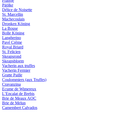
Fransje
Päölke
Délice de Noisette
St. Marcellin
Machecoulais
Dronken Köning
La Bouse
Bolle Köning
Langherino
Pavé Crème
Royal Briard
St. Felicien
Skeapsrond
Skeapsbloem
Vacherin aux truffes
Vacherin Fermier
Gratte Paille
Coulommiers (aux Truffes)
Cravanzina
Ecume de Wimereux
L’Encalat de Brebis
Brie de Meaux AOC
Brie de Melun
Camembert Calvados