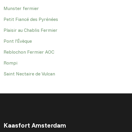
Munster fermier
Petit Fiancé des Pyrénées
Plaisir au Chablis Fermier
Pont l’Évèque
Reblochon Fermier AOC
Rompi
Saint Nectaire de Vulcan
Kaasfort Amsterdam