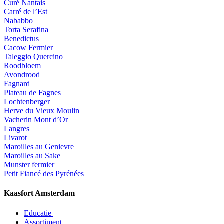
Curé Nantais
Carré de l’Est
Nababbo
Torta Serafina
Benedictus
Cacow Fermier
Taleggio Quercino
Roodbloem
Avondrood
Fagnard
Plateau de Fagnes
Lochtenberger
Herve du Vieux Moulin
Vacherin Mont d’Or
Langres
Livarot
Maroilles au Genievre
Maroilles au Sake
Munster fermier
Petit Fiancé des Pyrénées
Kaasfort Amsterdam
Educatie
Assortiment