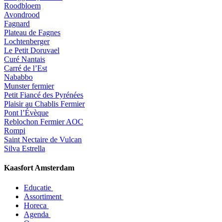
Roodbloem
Avondrood
Fagnard
Plateau de Fagnes
Lochtenberger
Le Petit Doruvael
Curé Nantais
Carré de l’Est
Nababbo
Munster fermier
Petit Fiancé des Pyrénées
Plaisir au Chablis Fermier
Pont l’Évèque
Reblochon Fermier AOC
Rompi
Saint Nectaire de Vulcan
Silva Estrella
Kaasfort Amsterdam
Educatie
Assortiment
Horeca
Agenda