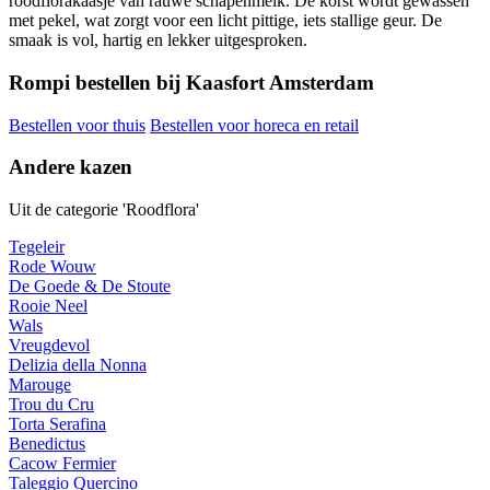
roodflorakaasje van rauwe schapenmelk. De korst wordt gewassen
met pekel, wat zorgt voor een licht pittige, iets stallige geur. De
smaak is vol, hartig en lekker uitgesproken.
Rompi bestellen bij Kaasfort Amsterdam
Bestellen voor thuis
Bestellen voor horeca en retail
Andere kazen
Uit de categorie 'Roodflora'
Tegeleir
Rode Wouw
De Goede & De Stoute
Rooie Neel
Wals
Vreugdevol
Delizia della Nonna
Marouge
Trou du Cru
Torta Serafina
Benedictus
Cacow Fermier
Taleggio Quercino