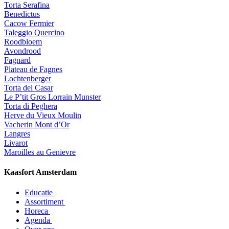
Torta Serafina
Benedictus
Cacow Fermier
Taleggio Quercino
Roodbloem
Avondrood
Fagnard
Plateau de Fagnes
Lochtenberger
Torta del Casar
Le P’tit Gros Lorrain Munster
Torta di Peghera
Herve du Vieux Moulin
Vacherin Mont d’Or
Langres
Livarot
Maroilles au Genievre
Kaasfort Amsterdam
Educatie
Assortiment
Horeca
Agenda