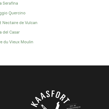
a Serafina
ggio Quercino
t Nectaire de Vulcan
a del Casar
e du Vieux Moulin