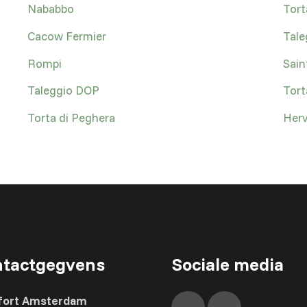
Nababbo
Tort
Cacow Fermier
Tale
Rompi
Sain
Taleggio DOP
Tort
Torta di Peghera
Herv
tactgegvens
Sociale media
fort Amsterdam