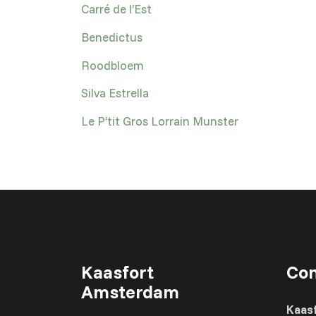
Carré de l’Est
Benedictus
Roodbloem
Silva Estrella
Le P’tit Gros Lorrain Munster
Kaasfort
Con
Amsterdam
Kaas