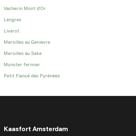
Vacherin Mont d’Or
Langres
Livarot
Maroilles au Genievre
Maroilles au Sake
Munster fermier
Petit Fiancé des Pyrénées
Kaasfort Amsterdam