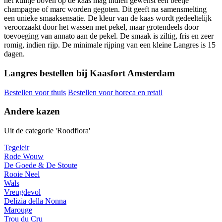
het kuiltje boven op de kaas mag indien gewenst een beetje
champagne of marc worden gegoten. Dit geeft na samensmelting
een unieke smaaksensatie. De kleur van de kaas wordt gedeeltelijk
veroorzaakt door het wassen met pekel, maar grotendeels door
toevoeging van annato aan de pekel. De smaak is ziltig, fris en zeer
romig, indien rijp. De minimale rijping van een kleine Langres is 15
dagen.
Langres bestellen bij Kaasfort Amsterdam
Bestellen voor thuis
Bestellen voor horeca en retail
Andere kazen
Uit de categorie 'Roodflora'
Tegeleir
Rode Wouw
De Goede & De Stoute
Rooie Neel
Wals
Vreugdevol
Delizia della Nonna
Marouge
Trou du Cru