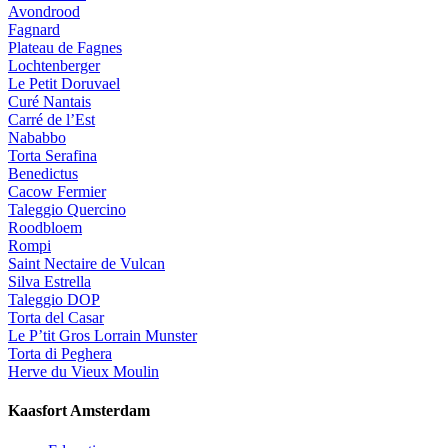
Avondrood
Fagnard
Plateau de Fagnes
Lochtenberger
Le Petit Doruvael
Curé Nantais
Carré de l’Est
Nababbo
Torta Serafina
Benedictus
Cacow Fermier
Taleggio Quercino
Roodbloem
Rompi
Saint Nectaire de Vulcan
Silva Estrella
Taleggio DOP
Torta del Casar
Le P’tit Gros Lorrain Munster
Torta di Peghera
Herve du Vieux Moulin
Kaasfort Amsterdam