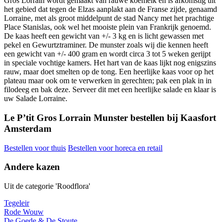
Gros Lorrain wordt gemaakt van rauwe koemelk en is afkomstig uit
het gebied dat tegen de Elzas aanplakt aan de Franse zijde, genaamd
Lorraine, met als groot middelpunt de stad Nancy met het prachtige
Place Stanislas, ook wel het mooiste plein van Frankrijk genoemd.
De kaas heeft een gewicht van +/- 3 kg en is licht gewassen met
pekel en Gewurtztraminer. De munster zoals wij die kennen heeft
een gewicht van +/- 400 gram en wordt circa 3 tot 5 weken gerijpt
in speciale vochtige kamers. Het hart van de kaas lijkt nog enigszins
rauw, maar doet smelten op de tong. Een heerlijke kaas voor op het
plateau maar ook om te verwerken in gerechten; pak een plak in in
filodeeg en bak deze. Serveer dit met een heerlijke salade en klaar is
uw Salade Lorraine.
Le P’tit Gros Lorrain Munster bestellen bij Kaasfort
Amsterdam
Bestellen voor thuis
Bestellen voor horeca en retail
Andere kazen
Uit de categorie 'Roodflora'
Tegeleir
Rode Wouw
De Goede & De Stoute