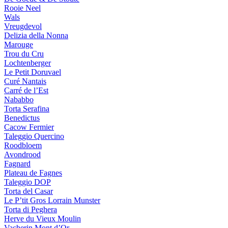
Rooie Neel
Wals
Vreugdevol
Delizia della Nonna
Marouge
Trou du Cru
Lochtenberger
Le Petit Doruvael
Curé Nantais
Carré de l’Est
Nababbo
Torta Serafina
Benedictus
Cacow Fermier
Taleggio Quercino
Roodbloem
Avondrood
Fagnard
Plateau de Fagnes
Taleggio DOP
Torta del Casar
Le P’tit Gros Lorrain Munster
Torta di Peghera
Herve du Vieux Moulin
Vacherin Mont d’Or