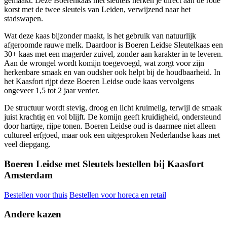
gemaakt. Deze Boerenkaas met sleutels herken je direct aan de rode
korst met de twee sleutels van Leiden, verwijzend naar het
stadswapen.
Wat deze kaas bijzonder maakt, is het gebruik van natuurlijk
afgeroomde rauwe melk. Daardoor is Boeren Leidse Sleutelkaas een
30+ kaas met een magerder zuivel, zonder aan karakter in te leveren.
Aan de wrongel wordt komijn toegevoegd, wat zorgt voor zijn
herkenbare smaak en van oudsher ook helpt bij de houdbaarheid. In
het Kaasfort rijpt deze Boeren Leidse oude kaas vervolgens
ongeveer 1,5 tot 2 jaar verder.
De structuur wordt stevig, droog en licht kruimelig, terwijl de smaak
juist krachtig en vol blijft. De komijn geeft kruidigheid, ondersteund
door hartige, rijpe tonen. Boeren Leidse oud is daarmee niet alleen
cultureel erfgoed, maar ook een uitgesproken Nederlandse kaas met
veel diepgang.
Boeren Leidse met Sleutels bestellen bij Kaasfort
Amsterdam
Bestellen voor thuis
Bestellen voor horeca en retail
Andere kazen