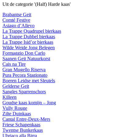
Uit de categorie '(Half) Harde kaas'
Brabantse Geit
Comté Festive
Asiago d’Allevo
La Trappe Quadrupel bierkaas
La Trappe Dubbel bierkaas
La Trappe Isid’or bierkaas
Wilde Weide Jong Belegen
Formaggio Don Carlo
Saanen Geit Natuurkorst
Cais na Tire
Gran Mugello Riserva
Pura Pecora Stagionato
Boeren Leidse met Sleutels
Gelderse Geit
Sangles Sparrenschors
Killeen
Goudse kaas komijn – Jong
Vully Rouge
Zilte Duinkaas
Cantal Entre-Deux-Mers
Friese Schapenkaas
Twentse Bunkerkaas
Ubriaco alla Birra