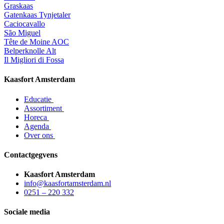
Graskaas
Gatenkaas Tynjetaler
Caciocavallo
São Miguel
Tête de Moine AOC
Belperknolle Alt
Il Migliori di Fossa
Kaasfort Amsterdam
Educatie
Assortiment
Horeca
Agenda
Over ons
Contactgegvens
Kaasfort Amsterdam
info@kaasfortamsterdam.nl
0251 – 220 332
Sociale media