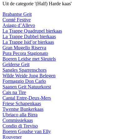
Uit de categorie '(Half) Harde kaas'
Brabantse Geit
Comté Festive
Asiago d’Allevo
La Trappe Quadrupel bierkaas
La Trappe Dubbel bierkaas
La Trappe Isid’or bierkaas
Gran Mugello Riserva
Pura Pecora Stagionato
Boeren Leidse met Sleutels
Gelderse Geit
Sangles Sparrenschors
Wilde Weide Jong Belegen
Formaggio Don Carlo
Saanen Geit Natuurkorst
Cais na Tire
Cantal Entre-Deux-Mers
Friese Schapenkaas
Twentse Bunkerkaas
Ubriaco alla Birra
Commissiekaas
Condio di Treviso
Boeren Goudse van Elly
Rouvener