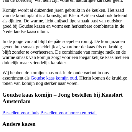
van de boerderij, wat hem zijn volle en natuurlijke karakter geeft.
Komijn wordt al duizenden jaren gebruikt in de keuken. Het zaad
van de komijnplant is afkomstig uit Klein-Azië en staat ook bekend
als djinten. De warme, licht anijsachtige smaak past van oudsher
goed bij Goudse kazen en vormt een herkenbare combinatie in de
Nederlandse kaascultuur.
In de jonge variant blijft de pâte soepel en romig. De komijnzaden
geven hun smaak geleidelijk af, waardoor de kaas fris en kruidig
blijft zonder te overheersen. De combinatie van romige melk en de
warme smaak van komijn zorgt voor een toegankelijke kaas met een
duidelijk maar vriendelijk karakter.
Wij hebben de komijnekaas ook in de oude variant in ons
assortiment als
Goudse kaas komijn oud
. Hierin komen de kruidige
tonen van komijn nog sterker naar voren.
Goudse kaas komijn – Jong bestellen bij Kaasfort
Amsterdam
Bestellen voor thuis
Bestellen voor horeca en retail
Andere kazen