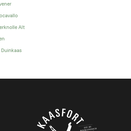
vener
ocavallo
erknolle Alt
een
e Duinkaas