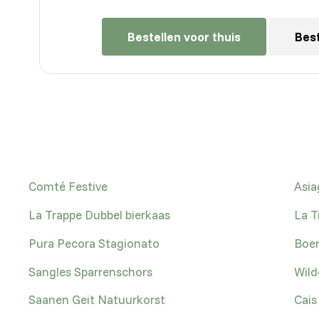
Bestellen voor thuis
Best
Comté Festive
Asia
La Trappe Dubbel bierkaas
La T
Pura Pecora Stagionato
Boer
Sangles Sparrenschors
Wild
Saanen Geit Natuurkorst
Cais