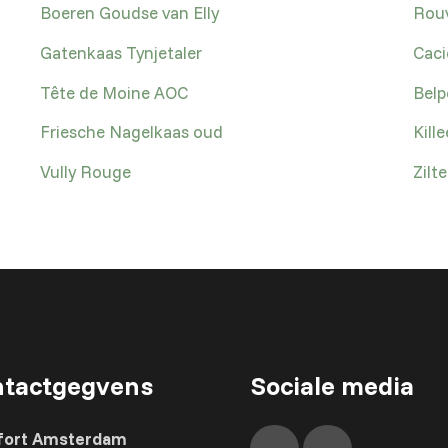
Boeren Goudse van Elly
Rou
Gatenkaas Tynjetaler
Caci
Tête de Moine AOC
Belp
Friesche Nagelkaas oud
Kill
Vully Rouge
Zilt
tactgegvens
Sociale media
fort Amsterdam