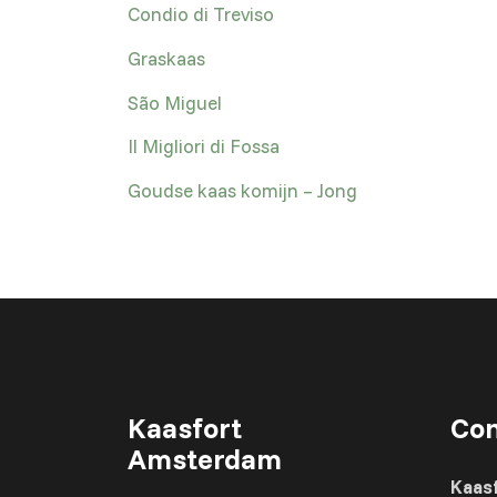
Condio di Treviso
Graskaas
São Miguel
Il Migliori di Fossa
Goudse kaas komijn – Jong
Kaasfort
Con
Amsterdam
Kaas