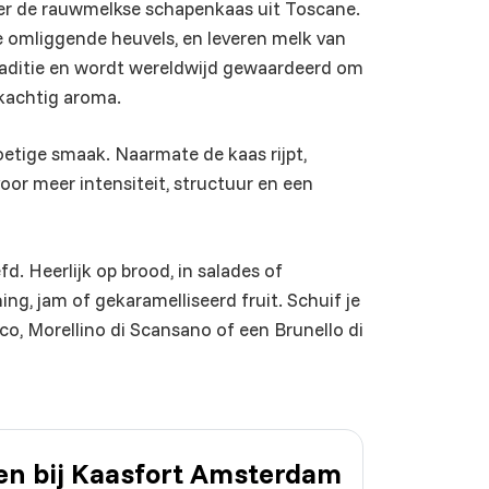
er de rauwmelkse schapenkaas uit Toscane.
 omliggende heuvels, en leveren melk van
 traditie en wordt wereldwijd gewaardeerd om
lkachtig aroma.
zoetige smaak. Naarmate de kaas rijpt,
oor meer intensiteit, structuur en een
efd. Heerlijk op brood, in salades of
g, jam of gekaramelliseerd fruit. Schuif je
ico, Morellino di Scansano of een Brunello di
len bij Kaasfort Amsterdam