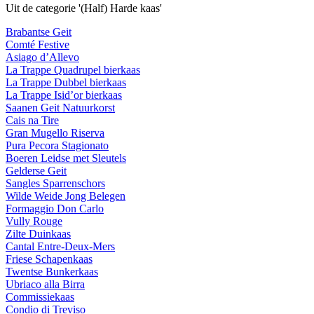
Uit de categorie '(Half) Harde kaas'
Brabantse Geit
Comté Festive
Asiago d’Allevo
La Trappe Quadrupel bierkaas
La Trappe Dubbel bierkaas
La Trappe Isid’or bierkaas
Saanen Geit Natuurkorst
Cais na Tire
Gran Mugello Riserva
Pura Pecora Stagionato
Boeren Leidse met Sleutels
Gelderse Geit
Sangles Sparrenschors
Wilde Weide Jong Belegen
Formaggio Don Carlo
Vully Rouge
Zilte Duinkaas
Cantal Entre-Deux-Mers
Friese Schapenkaas
Twentse Bunkerkaas
Ubriaco alla Birra
Commissiekaas
Condio di Treviso