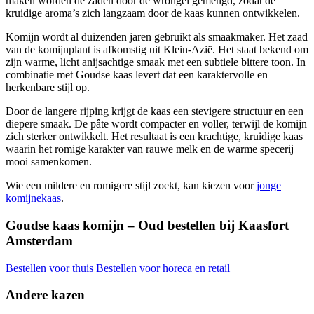
maken worden de zaden door de wrongel gemengd, zodat de
kruidige aroma’s zich langzaam door de kaas kunnen ontwikkelen.
Komijn wordt al duizenden jaren gebruikt als smaakmaker. Het zaad
van de komijnplant is afkomstig uit Klein-Azië. Het staat bekend om
zijn warme, licht anijsachtige smaak met een subtiele bittere toon. In
combinatie met Goudse kaas levert dat een karaktervolle en
herkenbare stijl op.
Door de langere rijping krijgt de kaas een stevigere structuur en een
diepere smaak. De pâte wordt compacter en voller, terwijl de komijn
zich sterker ontwikkelt. Het resultaat is een krachtige, kruidige kaas
waarin het romige karakter van rauwe melk en de warme specerij
mooi samenkomen.
Wie een mildere en romigere stijl zoekt, kan kiezen voor
jonge
komijnekaas
.
Goudse kaas komijn – Oud bestellen bij Kaasfort
Amsterdam
Bestellen voor thuis
Bestellen voor horeca en retail
Andere kazen