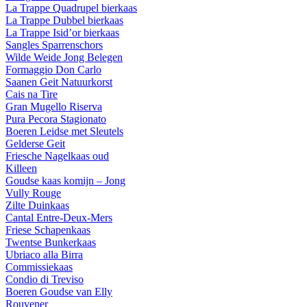
La Trappe Quadrupel bierkaas
La Trappe Dubbel bierkaas
La Trappe Isid’or bierkaas
Sangles Sparrenschors
Wilde Weide Jong Belegen
Formaggio Don Carlo
Saanen Geit Natuurkorst
Cais na Tire
Gran Mugello Riserva
Pura Pecora Stagionato
Boeren Leidse met Sleutels
Gelderse Geit
Friesche Nagelkaas oud
Killeen
Goudse kaas komijn – Jong
Vully Rouge
Zilte Duinkaas
Cantal Entre-Deux-Mers
Friese Schapenkaas
Twentse Bunkerkaas
Ubriaco alla Birra
Commissiekaas
Condio di Treviso
Boeren Goudse van Elly
Rouvener