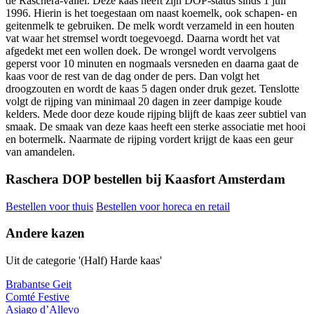
de Raschera-vallei. Deze kaas heeft zijn DOP-status sinds 1 juli
1996. Hierin is het toegestaan om naast koemelk, ook schapen- en
geitenmelk te gebruiken. De melk wordt verzameld in een houten
vat waar het stremsel wordt toegevoegd. Daarna wordt het vat
afgedekt met een wollen doek. De wrongel wordt vervolgens
geperst voor 10 minuten en nogmaals versneden en daarna gaat de
kaas voor de rest van de dag onder de pers. Dan volgt het
droogzouten en wordt de kaas 5 dagen onder druk gezet. Tenslotte
volgt de rijping van minimaal 20 dagen in zeer dampige koude
kelders. Mede door deze koude rijping blijft de kaas zeer subtiel van
smaak. De smaak van deze kaas heeft een sterke associatie met hooi
en botermelk. Naarmate de rijping vordert krijgt de kaas een geur
van amandelen.
Raschera DOP bestellen bij Kaasfort Amsterdam
Bestellen voor thuis
Bestellen voor horeca en retail
Andere kazen
Uit de categorie '(Half) Harde kaas'
Brabantse Geit
Comté Festive
Asiago d’Allevo