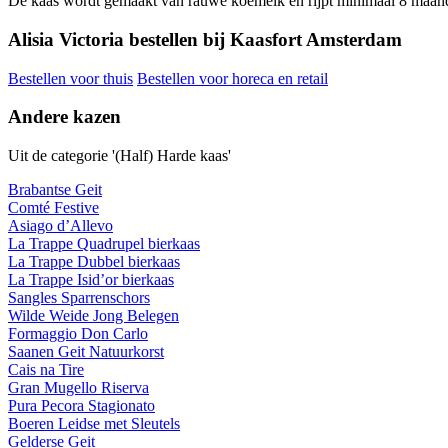
De kaas wordt gemaakt van rauwe koemelk en rijpt minimaal 8 maanden.
Alisia Victoria bestellen bij Kaasfort Amsterdam
Bestellen voor thuis
Bestellen voor horeca en retail
Andere kazen
Uit de categorie '(Half) Harde kaas'
Brabantse Geit
Comté Festive
Asiago d’Allevo
La Trappe Quadrupel bierkaas
La Trappe Dubbel bierkaas
La Trappe Isid’or bierkaas
Sangles Sparrenschors
Wilde Weide Jong Belegen
Formaggio Don Carlo
Saanen Geit Natuurkorst
Cais na Tire
Gran Mugello Riserva
Pura Pecora Stagionato
Boeren Leidse met Sleutels
Gelderse Geit