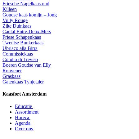
Friesche Nagelkaas oud
Killeen
Goudse kaas komijn – Jong
Vully Rouge
Zilte Duinkaas
Cantal Entre-Deux-Mers
Friese Schapenkaas
Twentse Bunkerkaas
Ubriaco alla Birra
Commissiekaas
Condio di Treviso
Boeren Goudse van Elly
Rouvener
Graskaas
Gatenkaas Tynjetaler
Kaasfort Amsterdam
Educatie
Assortiment
Horeca
Agenda
Over ons