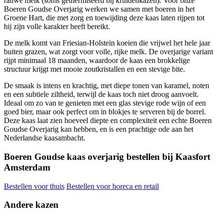
rauwe melk (soms gethermiseerd bij kruidenkazen). Voor onze
Boeren Goudse Overjarig werken we samen met boeren in het
Groene Hart, die met zorg en toewijding deze kaas laten rijpen tot
hij zijn volle karakter heeft bereikt.
De melk komt van Friesian-Holstein koeien die vrijwel het hele jaar
buiten grazen, wat zorgt voor volle, rijke melk. De overjarige variant
rijpt minimaal 18 maanden, waardoor de kaas een brokkelige
structuur krijgt met mooie zoutkristallen en een stevige bite.
De smaak is intens en krachtig, met diepe tonen van karamel, noten
en een subtiele ziltheid, terwijl de kaas toch niet droog aanvoelt.
Ideaal om zo van te genieten met een glas stevige rode wijn of een
goed bier, maar ook perfect om in blokjes te serveren bij de borrel.
Deze kaas laat zien hoeveel diepte en complexiteit een echte Boeren
Goudse Overjarig kan hebben, en is een prachtige ode aan het
Nederlandse kaasambacht.
Boeren Goudse kaas overjarig bestellen bij Kaasfort
Amsterdam
Bestellen voor thuis
Bestellen voor horeca en retail
Andere kazen