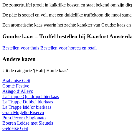
De zomertruffel groeit in kalkrijke bossen en staat bekend om zijn di
De pâte is soepel en vol, met een duidelijke truffeltoon die mooi same
Een aromatische kaas waarin het zachte karakter van Goudse kaas en 
Goudse kaas – Truffel bestellen bij Kaasfort Amster
Bestellen voor thuis
Bestellen voor horeca en retail
Andere kazen
Uit de categorie '(Half) Harde kaas'
Brabantse Geit
Comté Festive
Asiago d’Allevo
La Trappe Quadrupel bierkaas
La Trappe Dubbel bierkaas
La Trappe Isid’or bierkaas
Gran Mugello Riserva
Pura Pecora Stagionato
Boeren Leidse met Sleutels
Gelderse Geit