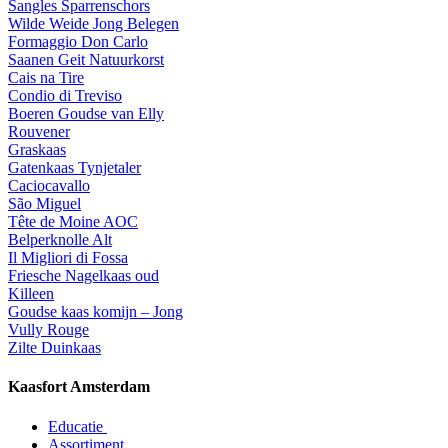
Sangles Sparrenschors
Wilde Weide Jong Belegen
Formaggio Don Carlo
Saanen Geit Natuurkorst
Cais na Tire
Condio di Treviso
Boeren Goudse van Elly
Rouvener
Graskaas
Gatenkaas Tynjetaler
Caciocavallo
São Miguel
Tête de Moine AOC
Belperknolle Alt
Il Migliori di Fossa
Friesche Nagelkaas oud
Killeen
Goudse kaas komijn – Jong
Vully Rouge
Zilte Duinkaas
Kaasfort Amsterdam
Educatie
Assortiment