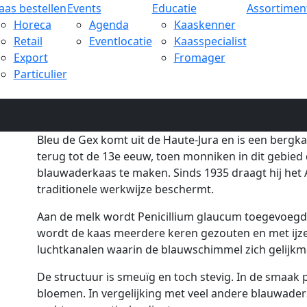
aas bestellen
Events
Educatie
Assortimen
Horeca
Agenda
Kaaskenner
Retail
Eventlocatie
Kaasspecialist
Export
Fromager
Particulier
Bleu de Gex komt uit de Haute-Jura en is een berg
terug tot de 13e eeuw, toen monniken in dit gebie
blauwaderkaas te maken. Sinds 1935 draagt hij het
traditionele werkwijze beschermt.
Aan de melk wordt Penicillium glaucum toegevoegd. 
wordt de kaas meerdere keren gezouten en met ijze
luchtkanalen waarin de blauwschimmel zich gelijkm
De structuur is smeuïg en toch stevig. In de smaak 
bloemen. In vergelijking met veel andere blauwaders