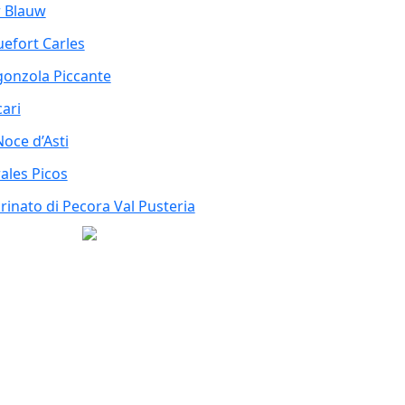
r Blauw
efort Carles
onzola Piccante
ari
Noce d’Asti
ales Picos
rinato di Pecora Val Pusteria