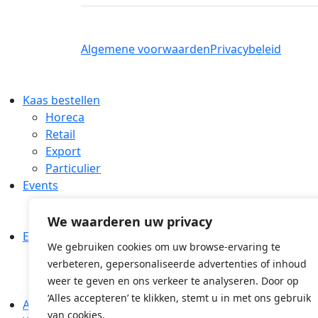
Algemene voorwaarden
Privacybeleid
Kaas bestellen
Horeca
Retail
Export
Particulier
Events
Agenda
Eventlocatie
We waarderen uw privacy
Educatie
We gebruiken cookies om uw browse-ervaring te
Kaaskenner
verbeteren, gepersonaliseerde advertenties of inhoud
Kaasspecialist
weer te geven en ons verkeer te analyseren. Door op
Fromager
‘Alles accepteren’ te klikken, stemt u in met ons gebruik
Assortiment
van cookies.