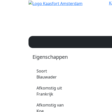
K
Bleu de Gex
Eigenschappen
Soort
Blauwader
Afkomstig uit
Frankrijk
Afkomstig van
Koe