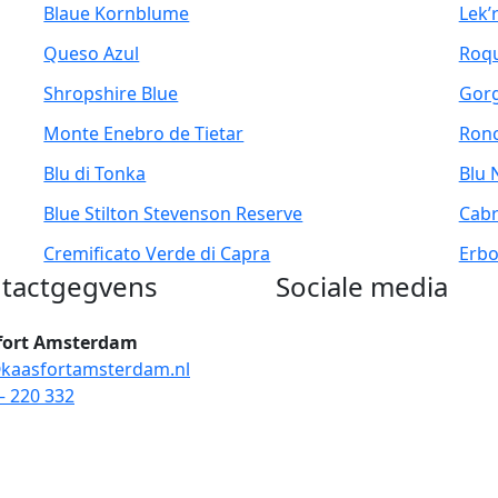
Blaue Kornblume
Lek’
Queso Azul
Roqu
Shropshire Blue
Gorg
Monte Enebro de Tietar
Ronc
Blu di Tonka
Blu 
Blue Stilton Stevenson Reserve
Cabr
Cremificato Verde di Capra
Erbo
tactgegvens
Sociale media
fort Amsterdam
kaasfortamsterdam.nl
– 220 332