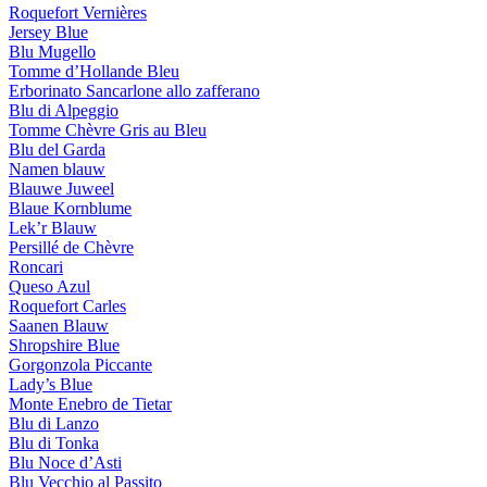
Roquefort Vernières
Jersey Blue
Blu Mugello
Tomme d’Hollande Bleu
Erborinato Sancarlone allo zafferano
Blu di Alpeggio
Tomme Chèvre Gris au Bleu
Blu del Garda
Namen blauw
Blauwe Juweel
Blaue Kornblume
Lek’r Blauw
Persillé de Chèvre
Roncari
Queso Azul
Roquefort Carles
Saanen Blauw
Shropshire Blue
Gorgonzola Piccante
Lady’s Blue
Monte Enebro de Tietar
Blu di Lanzo
Blu di Tonka
Blu Noce d’Asti
Blu Vecchio al Passito