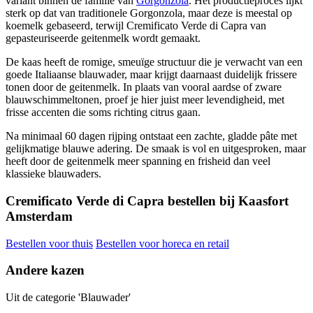
variant binnen de familie van
Gorgonzola
. Het productieproces lijkt
sterk op dat van traditionele Gorgonzola, maar deze is meestal op
koemelk gebaseerd, terwijl Cremificato Verde di Capra van
gepasteuriseerde geitenmelk wordt gemaakt.
De kaas heeft de romige, smeuïge structuur die je verwacht van een
goede Italiaanse blauwader, maar krijgt daarnaast duidelijk frissere
tonen door de geitenmelk. In plaats van vooral aardse of zware
blauwschimmeltonen, proef je hier juist meer levendigheid, met
frisse accenten die soms richting citrus gaan.
Na minimaal 60 dagen rijping ontstaat een zachte, gladde pâte met
gelijkmatige blauwe adering. De smaak is vol en uitgesproken, maar
heeft door de geitenmelk meer spanning en frisheid dan veel
klassieke blauwaders.
Cremificato Verde di Capra bestellen bij Kaasfort
Amsterdam
Bestellen voor thuis
Bestellen voor horeca en retail
Andere kazen
Uit de categorie 'Blauwader'