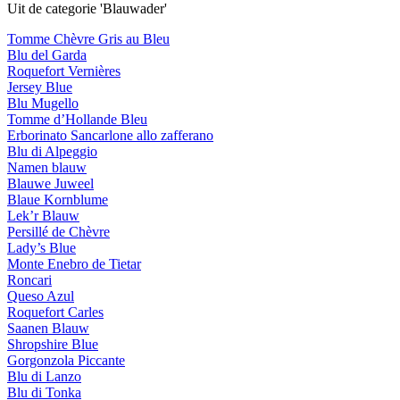
Uit de categorie 'Blauwader'
Tomme Chèvre Gris au Bleu
Blu del Garda
Roquefort Vernières
Jersey Blue
Blu Mugello
Tomme d’Hollande Bleu
Erborinato Sancarlone allo zafferano
Blu di Alpeggio
Namen blauw
Blauwe Juweel
Blaue Kornblume
Lek’r Blauw
Persillé de Chèvre
Lady’s Blue
Monte Enebro de Tietar
Roncari
Queso Azul
Roquefort Carles
Saanen Blauw
Shropshire Blue
Gorgonzola Piccante
Blu di Lanzo
Blu di Tonka