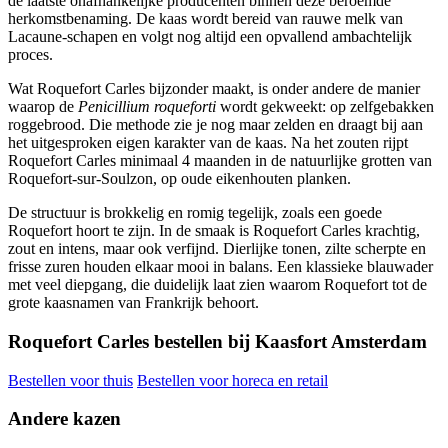
de laatste onafhankelijke producenten binnen deze beroemde
herkomstbenaming. De kaas wordt bereid van rauwe melk van
Lacaune-schapen en volgt nog altijd een opvallend ambachtelijk
proces.
Wat Roquefort Carles bijzonder maakt, is onder andere de manier
waarop de
Penicillium roqueforti
wordt gekweekt: op zelfgebakken
roggebrood. Die methode zie je nog maar zelden en draagt bij aan
het uitgesproken eigen karakter van de kaas. Na het zouten rijpt
Roquefort Carles minimaal 4 maanden in de natuurlijke grotten van
Roquefort-sur-Soulzon, op oude eikenhouten planken.
De structuur is brokkelig en romig tegelijk, zoals een goede
Roquefort hoort te zijn. In de smaak is Roquefort Carles krachtig,
zout en intens, maar ook verfijnd. Dierlijke tonen, zilte scherpte en
frisse zuren houden elkaar mooi in balans. Een klassieke blauwader
met veel diepgang, die duidelijk laat zien waarom Roquefort tot de
grote kaasnamen van Frankrijk behoort.
Roquefort Carles bestellen bij Kaasfort Amsterdam
Bestellen voor thuis
Bestellen voor horeca en retail
Andere kazen