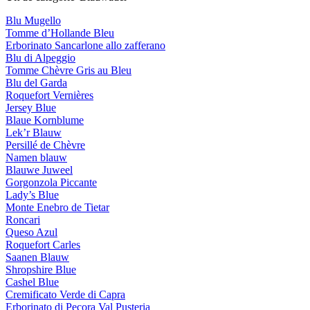
Blu Mugello
Tomme d’Hollande Bleu
Erborinato Sancarlone allo zafferano
Blu di Alpeggio
Tomme Chèvre Gris au Bleu
Blu del Garda
Roquefort Vernières
Jersey Blue
Blaue Kornblume
Lek’r Blauw
Persillé de Chèvre
Namen blauw
Blauwe Juweel
Gorgonzola Piccante
Lady’s Blue
Monte Enebro de Tietar
Roncari
Queso Azul
Roquefort Carles
Saanen Blauw
Shropshire Blue
Cashel Blue
Cremificato Verde di Capra
Erborinato di Pecora Val Pusteria