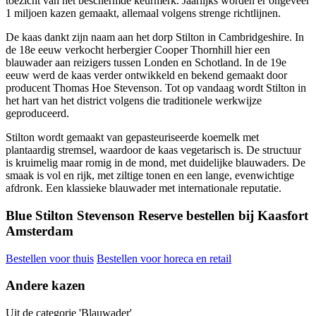
toezicht van het beschermde keurmerk. Jaarlijks worden er ongeveer
1 miljoen kazen gemaakt, allemaal volgens strenge richtlijnen.
De kaas dankt zijn naam aan het dorp Stilton in Cambridgeshire. In
de 18e eeuw verkocht herbergier Cooper Thornhill hier een
blauwader aan reizigers tussen Londen en Schotland. In de 19e
eeuw werd de kaas verder ontwikkeld en bekend gemaakt door
producent Thomas Hoe Stevenson. Tot op vandaag wordt Stilton in
het hart van het district volgens die traditionele werkwijze
geproduceerd.
Stilton wordt gemaakt van gepasteuriseerde koemelk met
plantaardig stremsel, waardoor de kaas vegetarisch is. De structuur
is kruimelig maar romig in de mond, met duidelijke blauwaders. De
smaak is vol en rijk, met ziltige tonen en een lange, evenwichtige
afdronk. Een klassieke blauwader met internationale reputatie.
Blue Stilton Stevenson Reserve bestellen bij Kaasfort
Amsterdam
Bestellen voor thuis
Bestellen voor horeca en retail
Andere kazen
Uit de categorie 'Blauwader'