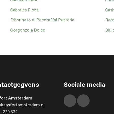
Cabrales Picos
Cash
Erborinato di Pecora Val Pusteria
Ross
Gorgonzola Dolce
Blu 
tactgegvens
Sociale media
fort Amsterdam
@kaasfortamsterdam.nl
– 220 332