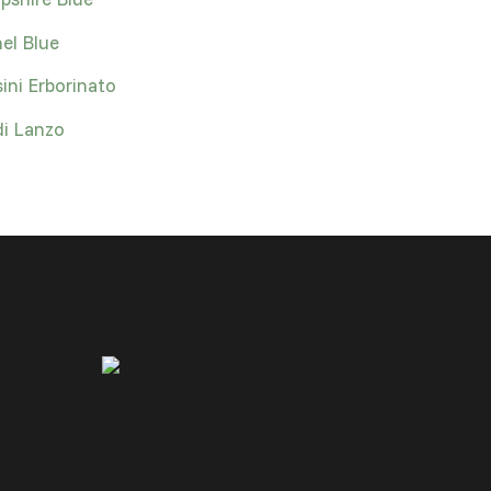
el Blue
ini Erborinato
di Lanzo