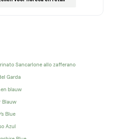
rinato Sancarlone allo zafferano
del Garda
en blauw
r Blauw
’s Blue
o Azul
pshire Blue