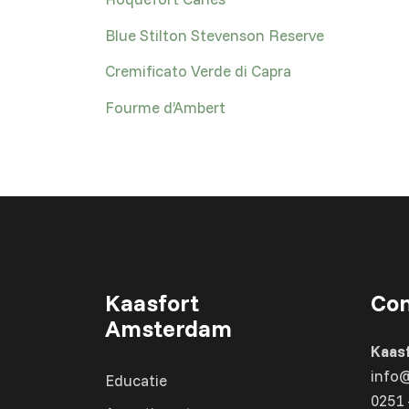
Blue Stilton Stevenson Reserve
Cremificato Verde di Capra
Fourme d’Ambert
Kaasfort
Con
Amsterdam
Kaas
info
Educatie
0251 