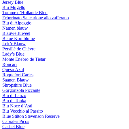
Jersey Blue
Blu Mugello
Tomme d’Hollande Bleu
Erborinato Sancarlone allo zafferano
Blu di Alpeggio
Namen blauw
Blauwe Juweel
Blaue Kornblume
Lek’r Blauw
Persillé de Chèvre
Lady’s Blue
Monte Enebro de Tietar
Roncari
Queso Azul
Roquefort Carles
Saanen Blauw
Shropshire Blue
Gorgonzola Piccante
Blu di Lanzo
Blu di Tonka
Blu Noce d’Asti
Blu Vecchio al Passito
Blue Stilton Stevenson Reserve
Cabrales Picos
Cashel Blue