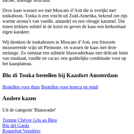
zachte, smeuïge structuur.
Deze kaas wassen we met Moscato d’Asti die is verrijkt met
tonkaboon. Tonka is een vrucht uit Zuid-Amerika, bekend om zijn
warme aroma’s van vanille, amandel en een vleugje karamel. Die
tonen trekken subtiel in de korst en geven de kaas een herkenbaar
eigen karakter.
Wij drenken de tonkabonen in Moscato d’Asti, een friszoete
mousserende wijn uit Piemonte, en wassen de kaas met deze
melange. Zo ontstaat een subtiele blauwaderkaas met delicate hints
van muskaat, vanille en cacao: een goddelijke combinatie voor op
het kaasplateau.
Blu di Tonka bestellen bij Kaasfort Amsterdam
Bestellen voor thuis
Bestellen voor horeca en retail
Andere kazen
Uit de categorie 'Blauwader'
Tomme Chèvre Gris au Bleu
Blu del Garda
Roquefort Vernières